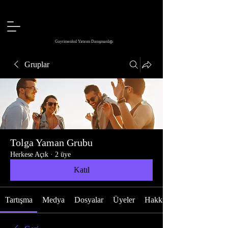
Gayrimenkul Yatırım Danışmanlığı
Gruplar
Tolga Yaman Grubu
Herkese Açık
·
2 üye
Katıl
Tartışma
Medya
Dosyalar
Üyeler
Hakkında