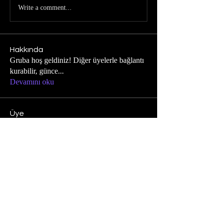
Write a comment...
Hakkında
Gruba hoş geldiniz! Diğer üyelerle bağlantı
kurabilir, günce
...
Devamını oku
Üye
lily cosk
Takip Et
Tolga Yaman
Takip Et
Tüm Üyeleri Gör (2)