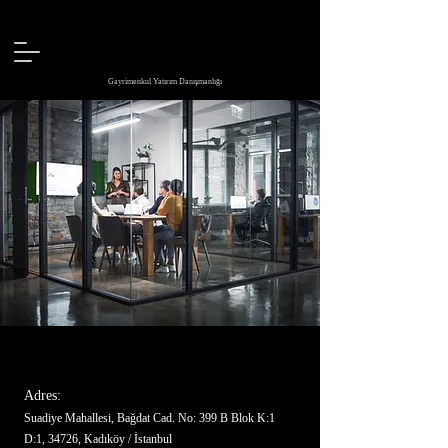
Gayrimenkul Yatırım Danışmanlığı
Adres:
Suadiye Mahallesi, Bağdat Cad. No: 399 B Blok K:1
D:1, 34726, Kadıköy / İstanbul