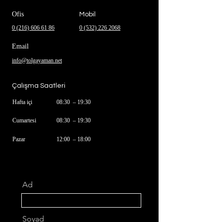
Ofis
Mobil
0 (216) 606 61 86
0 (532) 226 2068
Email
info@tolgayaman.net
Çalışma Saatleri
Hafta içi
08:30 – 19:30
Cumartesi
08
:3
0 – 19
:3
0
Pazar
12:0
0 – 18
:0
0
Ad
Soyad