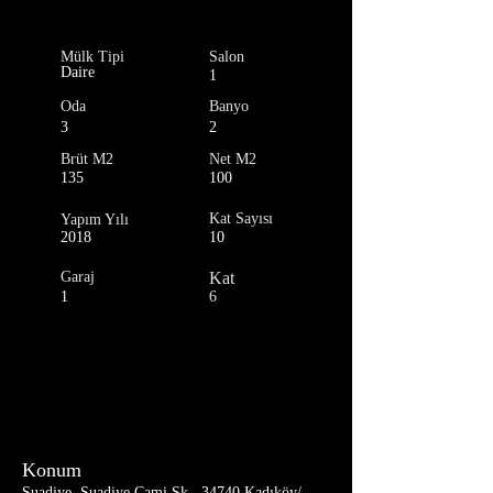
Mülk Tipi
Salon
Daire
1
Oda
Banyo
3
2
Brüt M2
Net M2
135
100
Kat Sayısı
Yapım Yılı
2018
10
Garaj
Kat
1
6
Konum
Suadiye, Suadiye Cami Sk., 34740 Kadıköy/