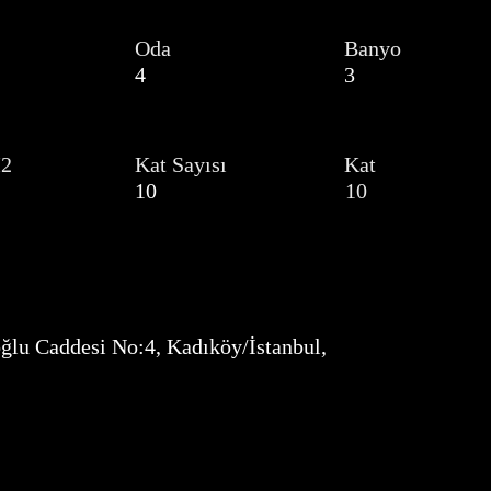
Oda
Banyo
4
3
M2
Kat Sayısı
Kat
10
10
ğlu Caddesi No:4, Kadıköy/İstanbul,