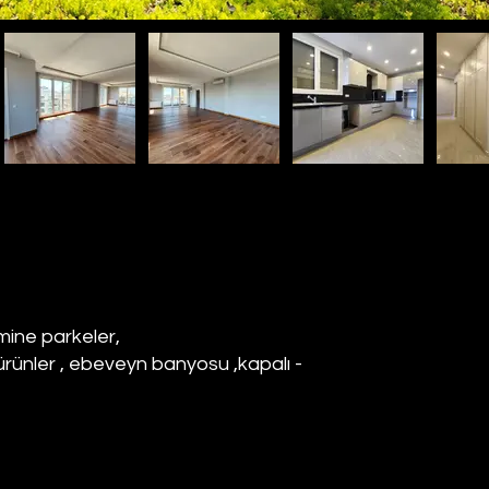
amine parkeler,
rünler , ebeveyn banyosu ,kapalı -